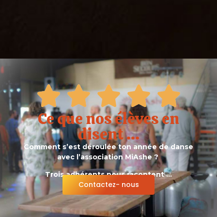
Ce que nos élèves en
disent ...
Comment s’est déroulée ton année de danse
avec l’association MiAshe ?
Trois adhérents nous racontent …
Contactez- nous