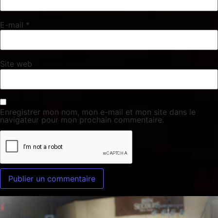
E-mail
*
Site web
Enregistrer mon nom, mon e-mail et mon site dans le
navigateur pour mon prochain commentaire.