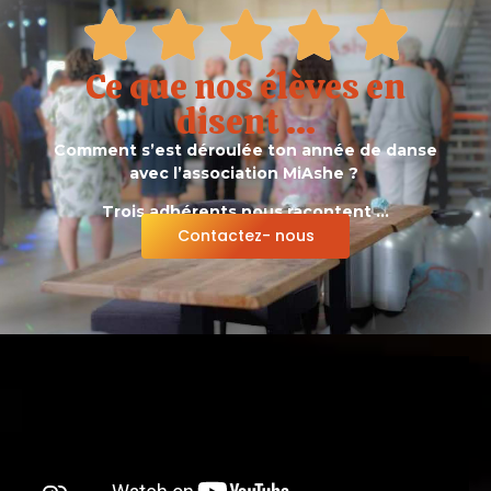
Ce que nos élèves en
disent ...
Comment s’est déroulée ton année de danse
avec l’association MiAshe ?
Trois adhérents nous racontent …
Contactez- nous