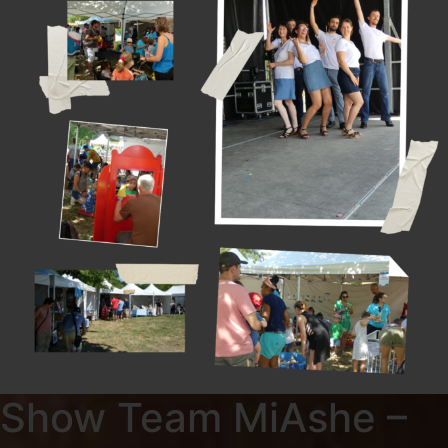
Show Team MiAshe –