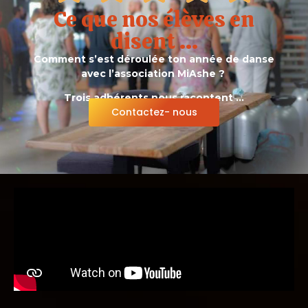
Ce que nos élèves en
disent ...
Comment s’est déroulée ton année de danse
avec l’association MiAshe ?
Trois adhérents nous racontent …
Contactez- nous