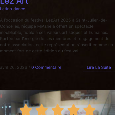
Lez Art
Latino dance
À l’occasion du festival Lez’Art 2025 à Saint-Julien-de-
Concelles, l’équipe MiAshe a offert un spectacle
inoubliable, fidèle à ses valeurs artistiques et humaines.
Portée par l’énergie de ses membres et l’engagement de
notre association, cette représentation s’inscrit comme un
moment fort de cette édition du festival.
avril 20, 2026
/
0 Commentaire
Lire La Suite